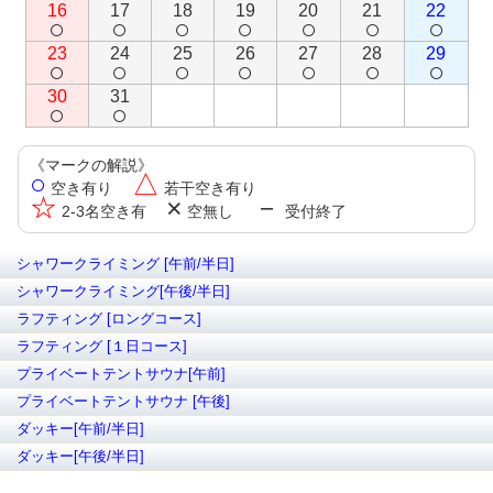
16
17
18
19
20
21
22
○
○
○
○
○
○
○
23
24
25
26
27
28
29
○
○
○
○
○
○
○
30
31
○
○
《マークの解説》
○
△
空き有り
若干空き有り
☆
×
－
2-3名空き有
空無し
受付終了
シャワークライミング [午前/半日]
シャワークライミング[午後/半日]
ラフティング [ロングコース]
ラフティング [１日コース]
プライベートテントサウナ[午前]
プライベートテントサウナ [午後]
ダッキー[午前/半日]
ダッキー[午後/半日]