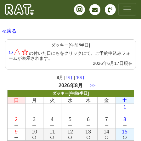
≪戻る
ダッキー[午前/半日]
○
△☆
の付いた日にちをクリックにて、ご予約申込みフォ
ームが表示されます。
2026年6月17日現在
8月
|
9月
|
10月
2026年8月
>>
ダッキー[午前/半日]
日
月
火
水
木
金
土
1
－
2
3
4
5
6
7
8
－
－
－
－
－
－
－
9
10
11
12
13
14
15
－
○
○
○
○
○
○