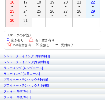
16
17
18
19
20
21
22
-
-
-
-
-
-
-
23
24
25
26
27
28
29
-
-
-
-
-
-
-
30
31
-
-
《マークの解説》
○
△
空き有り
若干空き有り
☆
×
－
2-3名空き有
空無し
受付終了
シャワークライミング [午前/半日]
シャワークライミング[午後/半日]
ラフティング [ロングコース]
ラフティング [１日コース]
プライベートテントサウナ[午前]
プライベートテントサウナ [午後]
ダッキー[午前/半日]
ダッキー[午後/半日]