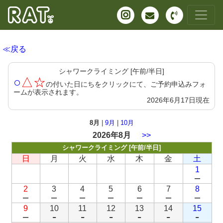
≪戻る
シャワークライミング [午前/半日]
○
△☆
の付いた日にちをクリックにて、ご予約申込みフォ
ームが表示されます。
2026年6月17日現在
8月
|
9月
|
10月
2026年8月
>>
シャワークライミング [午前/半日]
日
月
火
水
木
金
土
1
－
2
3
4
5
6
7
8
－
－
－
－
－
－
－
9
10
11
12
13
14
15
－
-
-
-
-
-
-